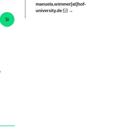
manuela.wimmer[at]hof-
university.de
e