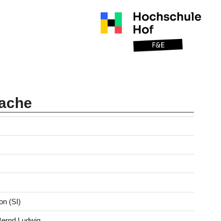
rache
n (SI)
 Bernd Ludwig