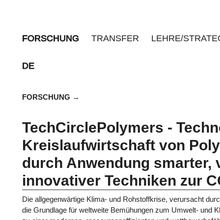
FORSCHUNG
TRANSFER
LEHRE/STRATE
DE
FORSCHUNG
TechCirclePolymers - Techno
Kreislaufwirtschaft von Po
durch Anwendung smarter, v
innovativer Techniken zur 
Die allgegenwärtige Klima- und Rohstoffkrise, verursacht du
die Grundlage für weltweite Bemühungen zum Umwelt- und K