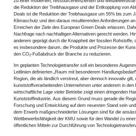
zu einer modernen, ressourceneffizienten und wettbewerbsfäh
die Reduktion der Treibhausgase und der Entkopplung von Abhän
Deals ist die Reduktion der Treibhausgase um 55% bis zum
Klimaschutz und den daraus resultierenden Anforderungen an 
Erreichen der Ziele des European Green Deals erlassen. Daher
Nachfrage nach nachhaltigen Alternativen gerecht werden. Hinz
anderem geprägt durch die Knappheit der fossilen Rohstoffe, d
es insbesondere darum, die Produkte und Prozesse der Kunstst
den CO
-Fußabdruck der Branche zu reduzieren.
2
Im geplanten Technologietransfer soll ein besonderes Augenm
Leitlinien definierten „Raum mit besonderem Handlungsbedarf“
Region, die als ländlich verstreut, aber dennoch innovativ gilt
kunststoffverarbeitenden Unternehmen unter anderem in den B
wirtschaftliche Lage vieler Betriebe zeigt einen dringenden H
Kunststoffindustrie. Aus diesem Grund muss gerade die Regi
Forschung und Entwicklung auf dem neuesten Stand sein und
dem Erwerb maßgeschneiderter Lösungen sind für die ansässige
Wettbewerbsfähigkeit der KMU sowie für den Wandel zu einer n
öffentlichen Mitteln zur Durchführung von Technologietransfe