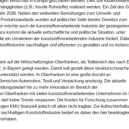
igen Wirtschaft in Europa geschaffen werden. Dies soll insbesonder
gigkeiten (z.B.: fossile Rohstoffe) realisiert werden. Ein Ziel des 
 Jahr 2030. Neben den weltweiten Bemühungen zum Umwelt- und
Produktstandards wurden auf politischer Seite bereits Gesetze zum
 möchte auch die kunststoffverarbeitende Industrie der gesteigerten
u kommt die aktuelle wirtschaftliche und politische Situation, unter
ie ein Umdenken der kunststoffverarbeitenden Industrie fordert. Dabe
offindustrie nachhaltiger und effizienter zu gestalten und so insbes
erk auf die Wirtschaftsregion Oberfranken, als Teilbereich des nach
, in Bayern gelegt werden. Damit soll gezielt diese strukturschwache
, unterstützt werden. In Oberfranken ist eine große Anzahl an
ereichen Automotive, Textil und Verpackung ansässig. Die aktuelle
andlungsbedarf hin zu mehr Innovation im Bereich der
on Oberfranken mit vielen kunststoffverarbeitenden Unternehmen im 
 darf keine Trends verpassen. Die Kosten für Forschung zusammen 
n KMU finanziell jedoch oft allein nicht tragbar. Zur Aufrechterhalt
achhaltigen Kunststoffindustrie bedarf es daher den hier beantragte
rvorhaben.