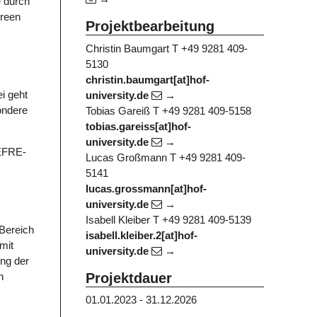
e durch
Green
Projektbearbeitung
Christin Baumgart
T +49 9281 409-
5130
christin.baumgart[at]hof-
i geht
university.de
ondere
Tobias Gareiß
T +49 9281 409-5158
tobias.gareiss[at]hof-
university.de
 EFRE-
Lucas Großmann
T +49 9281 409-
5141
lucas.grossmann[at]hof-
university.de
Isabell Kleiber
T +49 9281 409-5139
Bereich
isabell.kleiber.2[at]hof-
mit
university.de
ung der
n
Projektdauer
01.01.2023 - 31.12.2026