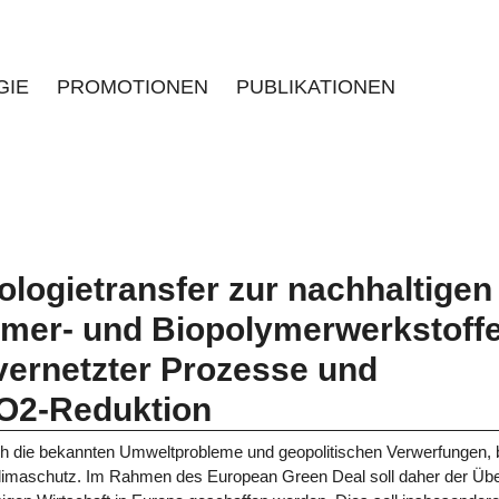
GIE
PROMOTIONEN
PUBLIKATIONEN
logietransfer zur nachhaltigen
lymer- und Biopolymerwerkstoff
ernetzter Prozesse und
CO2-Reduktion
rch die bekannten Umweltprobleme und geopolitischen Verwerfungen, 
limaschutz. Im Rahmen des European Green Deal soll daher der Üb