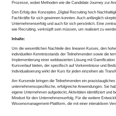
Prozesse, wobei Methoden wie die Candidate Journey zur 
Den Erfolg des Konzeptes „Digital Recruiting hoch Nachhaltig
Fachkräfte für sich gewinnen konnten. Auch anfänglich skept
Unternehmenserfolg und auch für sich persönlich. Eine zentral
wie Recruiting, verknüpft sein müssen, um realisiert zu werde
Inhalte:
Um die wesentlichen Nachteile des linearen Kurses, den hoh
individuellen Kenntnisstands der Teilnehmenden sowie die term
Implementierung einer webbasierten Lösung mit Gamification u
Kursverlauf bieten, der spezifisch auf Vorkenntnisse und Bedü
Individualisierung wirkt der Kurs für jeden einzelnen als Trans
Am Kursende bringen die Teilnehmenden ein praxistaugliches Sk
unternehmensspezifische, erfolgreiche Anwendungen. Sie haben
eigene Unternehmen aufgedeckt, Aktivitäten identifiziert und 
Mindset für den Unternehmenserfolg. Für die weitere Entwicklu
Wissensmanagement-Plattform, die mit einer interaktiven Verne