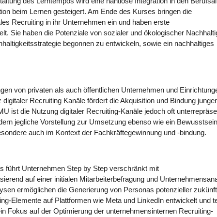
taltung des Lerntempos wird eine nahtlose Integration in den Berufsal
tion beim Lernen gesteigert. Am Ende des Kurses bringen die
tales Recruiting in ihr Unternehmen ein und haben erste
. Sie haben die Potenziale von sozialer und ökologischer Nachhaltig
chhaltigkeitsstrategie begonnen zu entwickeln, sowie ein nachhaltiges
ngen von privaten als auch öffentlichen Unternehmen und Einrichtung
igitaler Recruiting Kanäle fördert die Akquisition und Bindung junger
 ist die Nutzung digitaler Recruiting-Kanäle jedoch oft unterrepräsen
 sondern jegliche Vorstellung zur Umsetzung ebenso wie ein Bewusstsein
esondere auch im Kontext der Fachkräftegewinnung und -bindung.
urs führt Unternehmen Step by Step verschränkt mit
sierend auf einer initialen Mitarbeiterbefragung und Unternehmensan
alysen ermöglichen die Generierung von Personas potenzieller zukünft
ng-Elemente auf Plattformen wie Meta und LinkedIn entwickelt und t
in Fokus auf der Optimierung der unternehmensinternen Recruiting-