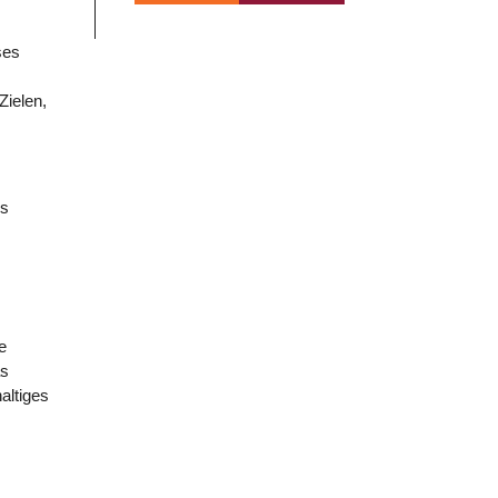
ses
Zielen,
es
e
as
altiges