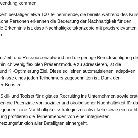
Anwendung kommen.
keit“ bestätigen etwa 100 Teilnehmende, die bereits während des Kur
ische Personen erkennen die Bedeutung der Nachhaltigkeit für den
e Erkenntnis ist, dass Nachhaltigkeitskonzepte mit praxisrelevanten 
n.
en Zeit- und Ressourcenaufwand und die geringe Berücksichtigung d
inlich wenig flexiblen Präsenzmodule zu adressieren, ist die
nd KI-Optimierung Ziel. Diese soll einen automatisierten, adaptiven
rfnisse eines jeden Teilnehmers zugeschnitten ist. Dank der
fer-Booster.
ill- und Toolset für digitales Recruiting ins Unternehmen sowie erst
 die Potenziale von sozialer und ökologischer Nachhaltigkeit für d
begonnen, eine Nachhaltigkeitsstrategie zu entwickeln sowie ein nachh
ng profitieren die Teilnehmenden von einer integrierten
tzungsfunktion aller Beteiligten einhergeht.