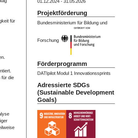
ltag
01.12.2024 - 31.05.2026
Projektförderung
keit für
Bundesministerium für Bildung und
Forschung
en.
Förderprogramm
tiert.
DATIpilot Modul 1 Innovationssprints
 für die
Adressierte SDGs
(Sustainable Development
Goals)
alyse
iger
eilweise