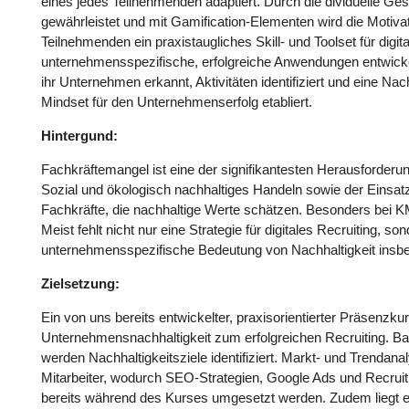
eines jedes Teilnehmenden adaptiert. Durch die dividuelle Ges
gewährleistet und mit Gamification-Elementen wird die Motiva
Teilnehmenden ein praxistaugliches Skill- und Toolset für digi
unternehmensspezifische, erfolgreiche Anwendungen entwickelt
ihr Unternehmen erkannt, Aktivitäten identifiziert und eine Na
Mindset für den Unternehmenserfolg etabliert.
Hintergund:
Fachkräftemangel ist eine der signifikantesten Herausforderu
Sozial und ökologisch nachhaltiges Handeln sowie der Einsatz d
Fachkräfte, die nachhaltige Werte schätzen. Besonders bei KMU
Meist fehlt nicht nur eine Strategie für digitales Recruiting,
unternehmensspezifische Bedeutung von Nachhaltigkeit insb
Zielsetzung:
Ein von uns bereits entwickelter, praxisorientierter Präsenzk
Unternehmensnachhaltigkeit zum erfolgreichen Recruiting. Ba
werden Nachhaltigkeitsziele identifiziert. Markt- und Trendan
Mitarbeiter, wodurch SEO-Strategien, Google Ads und Recruiti
bereits während des Kurses umgesetzt werden. Zudem liegt e