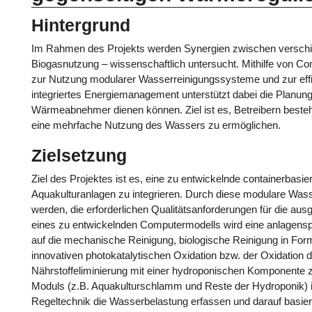
Hintergrund
Im Rahmen des Projekts werden Synergien zwischen verschi
Biogasnutzung – wissenschaftlich untersucht. Mithilfe von
zur Nutzung modularer Wasserreinigungssysteme und zur effi
integriertes Energiemanagement unterstützt dabei die Planung
Wärmeabnehmer dienen können. Ziel ist es, Betreibern beste
eine mehrfache Nutzung des Wassers zu ermöglichen.
Zielsetzung
Ziel des Projektes ist es, eine zu entwickelnde containerbasier
Aquakulturanlagen zu integrieren. Durch diese modulare Wass
werden, die erforderlichen Qualitätsanforderungen für die au
eines zu entwickelnden Computermodells wird eine anlagenspe
auf die mechanische Reinigung, biologische Reinigung in Form v
innovativen photokatalytischen Oxidation bzw. der Oxidation 
Nährstoffeliminierung mit einer hydroponischen Komponente 
Moduls (z.B. Aquakulturschlamm und Reste der Hydroponik) i
Regeltechnik die Wasserbelastung erfassen und darauf basi