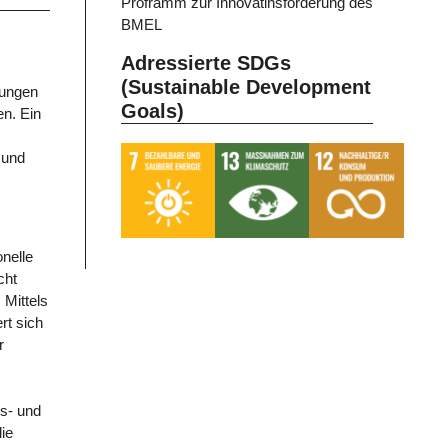
Proframm zur Innovatinsförderung des
BMEL
Adressierte SDGs
(Sustainable Development
lungen
Goals)
n. Ein
 und
onelle
cht
 Mittels
rt sich
r
s- und
ie