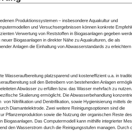
edenen Produktionssystemen – insbesondere Aquakultur und
 Computermodellen und Versuchsergebnissen können konkrete Empfeh
zienten Verwertung von Reststoffen in Biogasanlagen gegeben werde
 neuer Biogasanlagen in direkter Nähe zu Aquakulturen, die als
hender Anlagen die Einhaltung von Abwasserstandards zu erleichtern
te Wasseraufbereitung platzsparend und kosteneffizient u.a. in traditi
eraufbereitung soll den Betreibern von bestehenden Anlagen ermögli
sgeleiteten Abwässer zu erfüllen bzw. das Wasser mehrfach zu nutzen.
zifische Skalierung ermöglicht. Die Abwasserbehandlung konzentrie
on Nitrifikation und Denitrifikation, sowie Hygienisierung mittels de
durch Diamantelektrode. Zwei weitere Reinigungsoptionen sind die
zur Pflanzenproduktion sowie die Nutzung der organischen Reste des
n Biogasanlagen. Das Computermodell kann mithilfe integrierter Mes
erend den Wasserstrom durch die Reinigungsstufen managen. Durch d