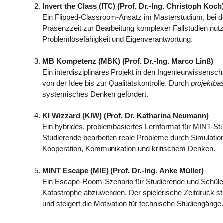
Invert the Class (ITC) (Prof. Dr.-Ing. Christoph Koch
Ein Flipped-Classroom-Ansatz im Masterstudium, bei de
Präsenzzeit zur Bearbeitung komplexer Fallstudien nut
Problemlösefähigkeit und Eigenverantwortung.
MB Kompetenz (MBK) (Prof. Dr.-Ing. Marco Linß)
Ein interdisziplinäres Projekt in den Ingenieurwissens
von der Idee bis zur Qualitätskontrolle. Durch
projektba
systemisches Denken gefördert.
KI Wizzard (KIW) (Prof. Dr. Katharina Neumann)
Ein hybrides, problembasiertes Lernformat für MINT-Stu
Studierende bearbeiten reale Probleme durch Simulatione
Kooperation, Kommunikation und kritischem Denken.
MINT Escape (MIE) (Prof. Dr.-Ing. Anke Müller)
Ein Escape-Room-Szenario für Studierende und Schüler:i
Katastrophe abzuwenden. Der spielerische Zeitdruck 
und steigert die Motivation für technische Studiengänge.