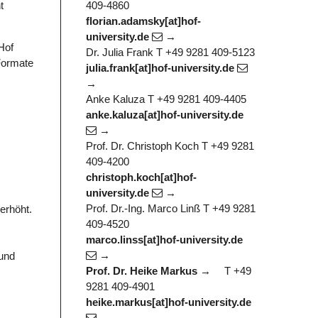
t
409-4860
florian.adamsky[at]hof-
university.de
Hof
Dr. Julia Frank
T +49 9281 409-5123
 Formate
julia.frank[at]hof-university.de
Anke Kaluza
T +49 9281 409-4405
anke.kaluza[at]hof-university.de
Prof. Dr. Christoph Koch
T +49 9281
409-4200
christoph.koch[at]hof-
university.de
Prof. Dr.-Ing. Marco Linß
T +49 9281
erhöht.
409-4520
marco.linss[at]hof-university.de
 und
Prof. Dr. Heike Markus
T +49
9281 409-4901
heike.markus[at]hof-university.de