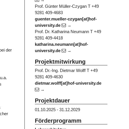
Prof. Günter Müller-Czygan
T +49
9281 409-4683
guenter.mueller-czygan[at]hof-
university.de
Prof. Dr. Katharina Neumann
T +49
9281 409-4418
katharina.neumann[at]hof-
bei der
university.de
Projektmitwirkung
Prof. Dr.-Ing. Dietmar Wolff
T +49
9281 409-4630
u.a.
dietmar.wolff[at]hof-university.de
s
Projektdauer
s
01.10.2025 - 31.12.2029
scher
Förderprogramm