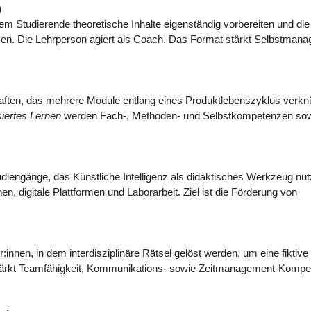
)
m Studierende theoretische Inhalte eigenständig vorbereiten und die
zen. Die Lehrperson agiert als Coach. Das Format stärkt Selbstman
chaften, das mehrere Module entlang eines Produktlebenszyklus verknü
siertes Lernen
werden Fach-, Methoden- und Selbstkompetenzen so
diengänge, das Künstliche Intelligenz als didaktisches Werkzeug nut
n, digitale Plattformen und Laborarbeit. Ziel ist die Förderung von
nnen, in dem interdisziplinäre Rätsel gelöst werden, um eine fiktive
stärkt Teamfähigkeit, Kommunikations- sowie Zeitmanagement-Komp