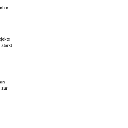
hrbar
ojekte
 stärkt
aus
 zur