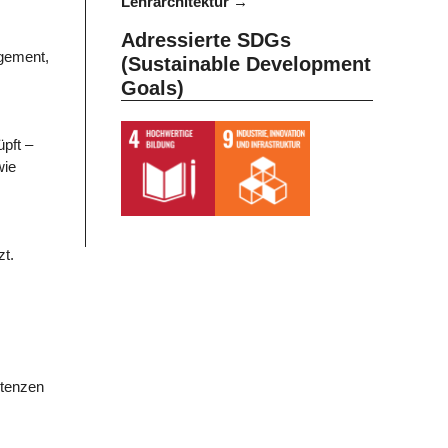
Lehrarchitektur
Adressierte SDGs
agement,
(Sustainable Development
Goals)
pft –
wie
zt.
etenzen