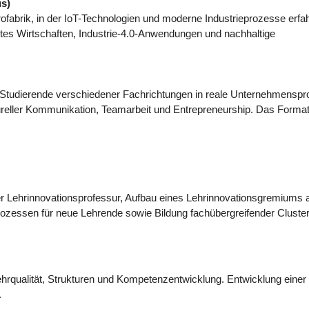
us)
krofabrik, in der IoT-Technologien und moderne Industrieprozesse erfa
tes Wirtschaften, Industrie-4.0-Anwendungen und nachhaltige
die Studierende verschiedener Fachrichtungen in reale Unternehmenspr
ureller Kommunikation, Teamarbeit und Entrepreneurship. Das Format
iner Lehrinnovationsprofessur, Aufbau eines Lehrinnovationsgremiums 
zessen für neue Lehrende sowie Bildung fachübergreifender Cluster
rqualität, Strukturen und Kompetenzentwicklung. Entwicklung einer
.