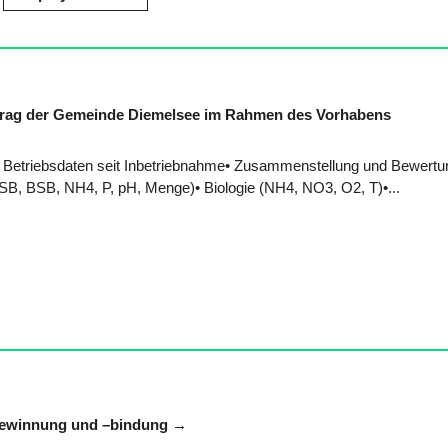
ftrag der Gemeinde Diemelsee im Rahmen des Vorhabens
Betriebsdaten seit Inbetriebnahme• Zusammenstellung und Bewertu
CSB, BSB, NH4, P, pH, Menge)• Biologie (NH4, NO3, O2, T)•...
egewinnung und –bindung