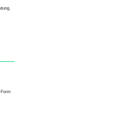
utung.
e Form