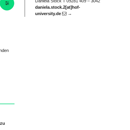
Daniela Stock
T 09281 409 – 3042
daniela.stock.2[at]hof-
university.de
inden
 zu