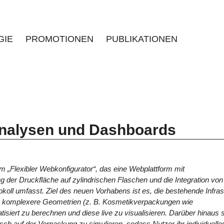
GIE
PROMOTIONEN
PUBLIKATIONEN
 Analysen und Dashboards
 „Flexibler Webkonfigurator“, das eine Webplattform mit
 der Druckfläche auf zylindrischen Flaschen und die Integration von
ll umfasst. Ziel des neuen Vorhabens ist es, die bestehende Infras
um komplexere Geometrien (z. B. Kosmetikverpackungen wie
siert zu berechnen und diese live zu visualisieren. Darüber hinaus s
isch auf der Verpackung zu simulieren, sodass Nutzer ihr individuelle