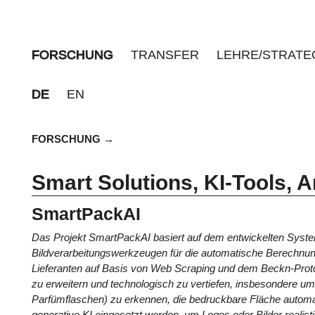
FORSCHUNG
TRANSFER
LEHRE/STRATE
DE
EN
FORSCHUNG
Smart Solutions, KI-Tools,
SmartPackAI
Das Projekt SmartPackAI basiert auf dem entwickelten System
Bildverarbeitungswerkzeugen für die automatische Berechnung
Lieferanten auf Basis von Web Scraping und dem Beckn-Protoko
zu erweitern und technologisch zu vertiefen, insbesondere 
Parfümflaschen) zu erkennen, die bedruckbare Fläche automati
generative KI eingesetzt werden, um Logos oder Bilder realist