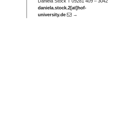
Daniela Stock
T 09281 409 – 3042
daniela.stock.2[at]hof-
university.de