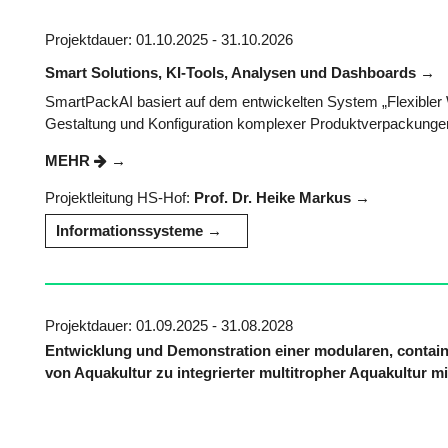
Projektdauer: 01.10.2025 - 31.10.2026
Smart Solutions, KI-Tools, Analysen und Dashboards
SmartPackAI basiert auf dem entwickelten System „Flexibler W
Gestaltung und Konfiguration komplexer Produktverpackungen
MEHR
Projektleitung HS-Hof:
Prof. Dr. Heike Markus
Informationssysteme
Projektdauer: 01.09.2025 - 31.08.2028
Entwicklung und Demonstration einer modularen, contain
von Aquakultur zu integrierter multitropher Aquakultur 
kaskadierten Reststoffnutzung und gegenseitigen Wärme
Im Rahmen des Projekts werden Synergien zwischen verschi
Biogasnutzung – wissenschaftlich untersucht. Mithilfe von