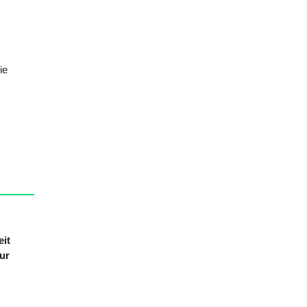
ie
eit
ur
lungen