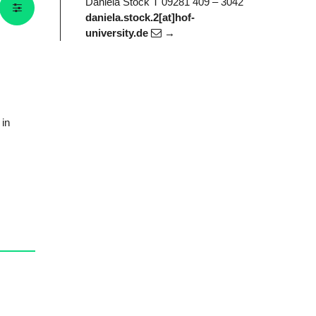
Daniela Stock
T 09281 409 – 3042
daniela.stock.2[at]hof-
university.de
in