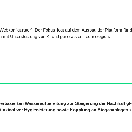
ebkonfigurator“. Der Fokus liegt auf dem Ausbau der Plattform für d
 mit Unterstützung von KI und generativen Technologien.
erbasierten Wasseraufbereitung zur Steigerung der Nachhaltigk
mit oxidativer Hygienisierung sowie Kopplung an Biogasanlagen z
regulierung
edenen Produktionssystemen – insbesondere Aquakultur und
 Computermodellen und Versuchsergebnissen können konkrete Empfeh