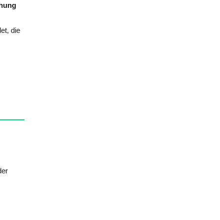
ehung
t, die
der