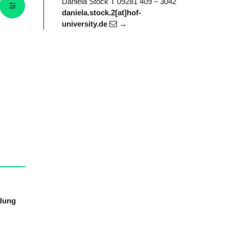
Daniela Stock
T 09281 409 – 3042
daniela.stock.2[at]hof-
university.de
ndung