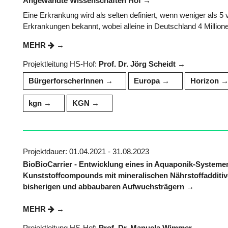
Angewandte Wissenschaften Hof
​Eine Erkrankung wird als selten definiert, wenn weniger als 
Erkrankungen bekannt, wobei alleine in Deutschland 4 Millione
MEHR
Projektleitung HS-Hof:
Prof. Dr. Jörg Scheidt
BürgerforscherInnen
Europa
Horizon
kgn
KGN
Projektdauer: 01.04.2021 - 31.08.2023
BioBioCarrier - Entwicklung eines in Aquaponik-System
Kunststoffcompounds mit mineralischen Nährstoffadditiv
bisherigen und abbaubaren Aufwuchsträgern
MEHR
Projektleitung HS-Hof:
Prof. Dr. Manuela Wimmer