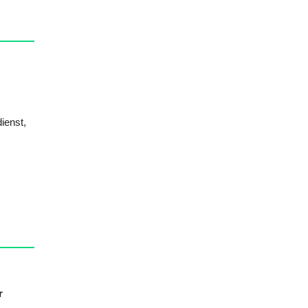
ienst,
r