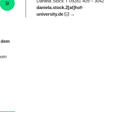
Daniela Stock
T 09281 409 – 3042
daniela.stock.2[at]hof-
university.de
f dem
Boom